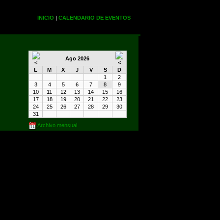
INICIO
|
CALENDARIO DE EVENTOS
Ago 2026
L
M
X
J
V
S
D
1
2
3
4
5
6
7
8
9
10
11
12
13
14
15
16
17
18
19
20
21
22
23
24
25
26
27
28
29
30
31
Archivo mensual